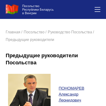
Посольство
Республики Беларусь
в Венгрии
Главная /
Посольство /
Руководство Посольства /
Предыдущие руководители
Предыдущие руководители
Посольства
ПОНОМАРЕВ
Александр
Леонидович